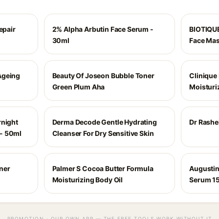
epair
2% Alpha Arbutin Face Serum -
BIOTIQU
30ml
Face Ma
Ageing
Beauty Of Joseon Bubble Toner
Clinique 
Green Plum Aha
Moisturi
rnight
Derma Decode Gentle Hydrating
Dr Rashe
- 50ml
Cleanser For Dry Sensitive Skin
ner
Palmer S Cocoa Butter Formula
Augustin
Moisturizing Body Oil
Serum 15
PROMOTION · OUR OWN APP — THE FREE TOOLS WORK WITHOUT IT