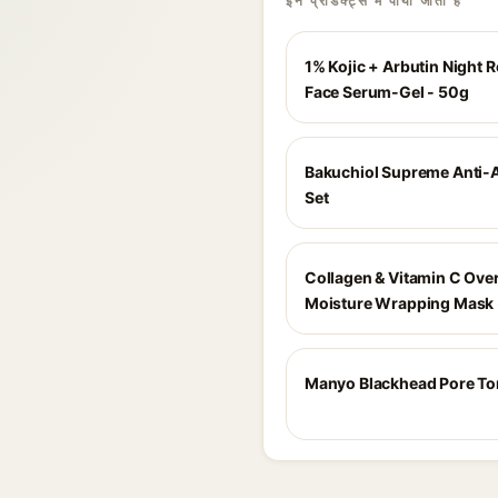
इन प्रोडक्ट्स में पाया जाता है
1% Kojic + Arbutin Night R
Face Serum-Gel - 50g
Bakuchiol Supreme Anti-
Set
Collagen & Vitamin C Ove
Moisture Wrapping Mask 
Manyo Blackhead Pore To