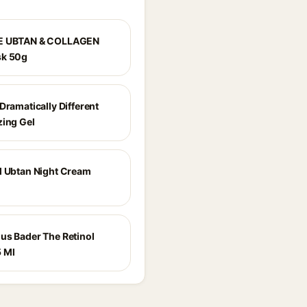
E UBTAN & COLLAGEN
sk 50g
Dramatically Different
zing Gel
l Ubtan Night Cream
us Bader The Retinol
 Ml