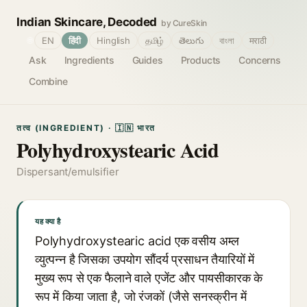
Indian Skincare, Decoded
by CureSkin
🌐
EN
हिंदी
Hinglish
தமிழ்
తెలుగు
বাংলা
मराठी
Ask
Ingredients
Guides
Products
Concerns
Combine
तत्व (INGREDIENT) · 🇮🇳 भारत
Polyhydroxystearic Acid
Dispersant/emulsifier
यह क्या है
Polyhydroxystearic acid एक वसीय अम्ल
व्युत्पन्न है जिसका उपयोग सौंदर्य प्रसाधन तैयारियों में
मुख्य रूप से एक फैलाने वाले एजेंट और पायसीकारक के
रूप में किया जाता है, जो रंजकों (जैसे सनस्क्रीन में