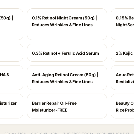
(50g) |
0.1% Retinol Night Cream (50g) |
0.15% Be
Reduces Wrinkles & Fine Lines
Night Se
m
0.3% Retinol + Ferulic Acid Serum
2% Kojic
AHA &
Anti-Aging Retinol Cream (50g) |
Anua Reti
Reduces Wrinkles & Fine Lines
Revitali
isturizer
Barrier Repair Oil-Free
Beauty O
Moisturizer-FREE
Rice Prob
PROMOTION · OUR OWN APP — THE FREE TOOLS WORK WITHOUT IT