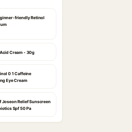
ginner-friendly Retinol
rum
 Acid Cream - 30g
nol 0 1 Caffeine
zing Eye Cream
f Joseon Relief Sunscreen
iotics Spf 50 Pa