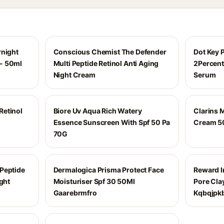
rnight
Conscious Chemist The Defender
Dot Key 
- 50ml
Multi Peptide Retinol Anti Aging
2Percent
Night Cream
Serum
Retinol
Biore Uv Aqua Rich Watery
Clarins M
Essence Sunscreen With Spf 50 Pa
Cream 5
70G
Peptide
Dermalogica Prisma Protect Face
Reward I
ight
Moisturiser Spf 30 50Ml
Pore Cla
Gaarebrmfro
Kqbqjpk