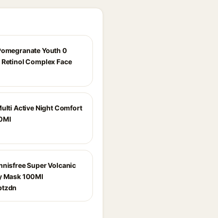
Pomegranate Youth 0
 Retinol Complex Face
ulti Active Night Comfort
0Ml
nnisfree Super Volcanic
y Mask 100Ml
btzdn