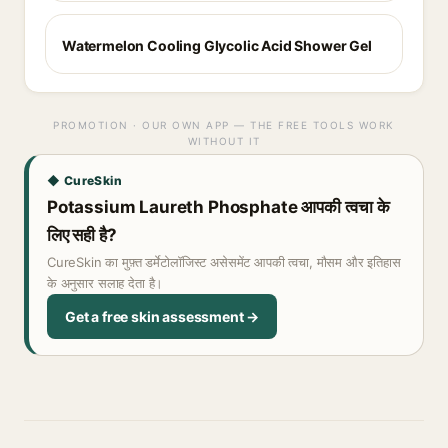
Watermelon Cooling Glycolic Acid Shower Gel
PROMOTION · OUR OWN APP — THE FREE TOOLS WORK
WITHOUT IT
◆ CureSkin
Potassium Laureth Phosphate आपकी त्वचा के
लिए सही है?
CureSkin का मुफ़्त डर्मेटोलॉजिस्ट असेसमेंट आपकी त्वचा, मौसम और इतिहास
के अनुसार सलाह देता है।
Get a free skin assessment →