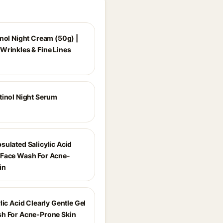
inol Night Cream (50g) |
Wrinkles & Fine Lines
tinol Night Serum
sulated Salicylic Acid
Face Wash For Acne-
in
lic Acid Clearly Gentle Gel
h For Acne-Prone Skin