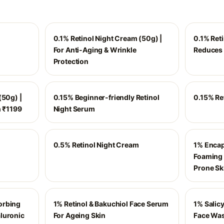
0.1% Retinol Night Cream (50g) |
0.1% Ret
For Anti-Aging & Wrinkle
Reduces 
Protection
(50g) |
0.15% Beginner-friendly Retinol
0.15% Re
h ₹1199
Night Serum
0.5% Retinol Night Cream
1% Encap
Foaming 
Prone Sk
orbing
1% Retinol & Bakuchiol Face Serum
1% Salicy
luronic
For Ageing Skin
Face Was