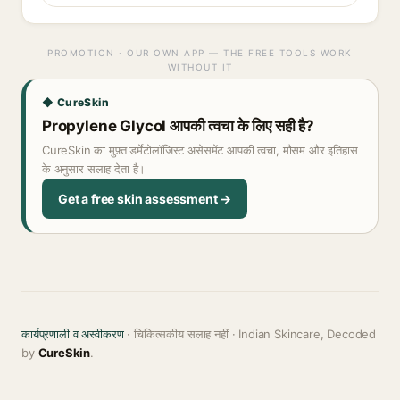
PROMOTION · OUR OWN APP — THE FREE TOOLS WORK
WITHOUT IT
◆ CureSkin
Propylene Glycol आपकी त्वचा के लिए सही है?
CureSkin का मुफ़्त डर्मेटोलॉजिस्ट असेसमेंट आपकी त्वचा, मौसम और इतिहास
के अनुसार सलाह देता है।
Get a free skin assessment →
कार्यप्रणाली व अस्वीकरण
· चिकित्सकीय सलाह नहीं · Indian Skincare, Decoded
by
CureSkin
.