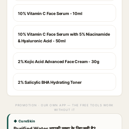
10% Vitamin C Face Serum - 10ml
10% Vitamin C Face Serum with 5% Niacinamide
& Hyaluronic Acid - 50ml
2% Kojic Acid Advanced Face Cream - 30g
2% Salicylic BHA Hydrating Toner
PROMOTION · OUR OWN APP — THE FREE TOOLS WORK
WITHOUT IT
◆ CureSkin
Purified Water आपकी त्वचा के लिए सही है?