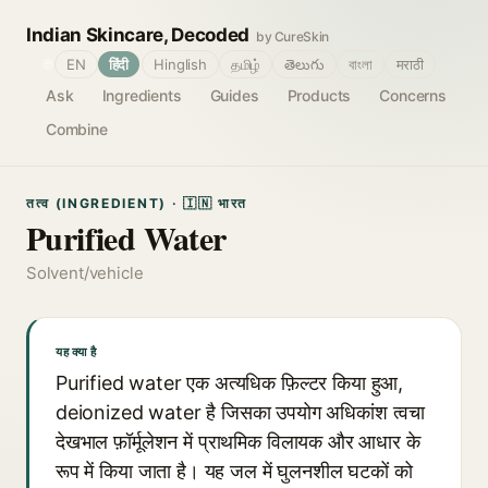
Indian Skincare, Decoded
by CureSkin
🌐
EN
हिंदी
Hinglish
தமிழ்
తెలుగు
বাংলা
मराठी
Ask
Ingredients
Guides
Products
Concerns
Combine
तत्व (INGREDIENT) · 🇮🇳 भारत
Purified Water
Solvent/vehicle
यह क्या है
Purified water एक अत्यधिक फ़िल्टर किया हुआ,
deionized water है जिसका उपयोग अधिकांश त्वचा
देखभाल फ़ॉर्मूलेशन में प्राथमिक विलायक और आधार के
रूप में किया जाता है। यह जल में घुलनशील घटकों को