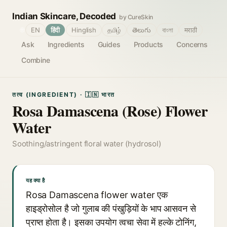
Indian Skincare, Decoded
by CureSkin
🌐
EN
हिंदी
Hinglish
தமிழ்
తెలుగు
বাংলা
मराठी
Ask
Ingredients
Guides
Products
Concerns
Combine
तत्व (INGREDIENT) · 🇮🇳 भारत
Rosa Damascena (Rose) Flower
Water
Soothing/astringent floral water (hydrosol)
यह क्या है
Rosa Damascena flower water एक
हाइड्रोसोल है जो गुलाब की पंखुड़ियों के भाप आसवन से
प्राप्त होता है। इसका उपयोग त्वचा सेवा में हल्के टोनिंग,