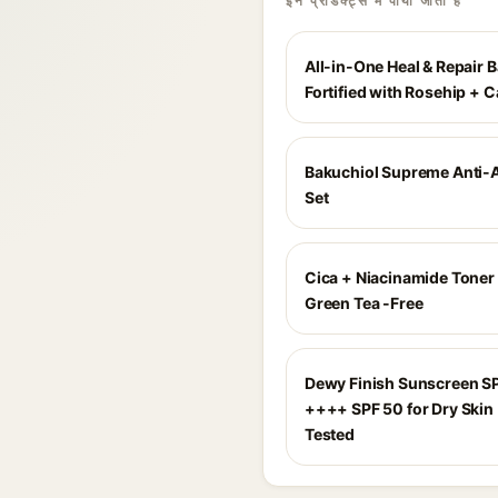
इन प्रोडक्ट्स में पाया जाता है
All-in-One Heal & Repair 
Fortified with Rosehip + 
Bakuchiol Supreme Anti-
Set
Cica + Niacinamide Toner
Green Tea -Free
Dewy Finish Sunscreen S
++++ SPF 50 for Dry Skin 
Tested