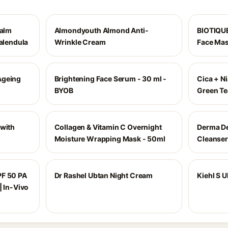
Balm
Almondyouth Almond Anti-
BIOTIQU
Calendula
Wrinkle Cream
Face Ma
Ageing
Brightening Face Serum - 30 ml -
Cica + N
BYOB
Green Te
 with
Collagen & Vitamin C Overnight
Derma De
Moisture Wrapping Mask - 50ml
Cleanser 
PF 50 PA
Dr Rashel Ubtan Night Cream
Kiehl S U
| In-Vivo