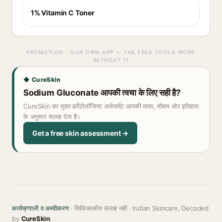
1% Vitamin C Toner
PROMOTION · OUR OWN APP — THE FREE TOOLS WORK
WITHOUT IT
◆ CureSkin
Sodium Gluconate आपकी त्वचा के लिए सही है?
CureSkin का मुफ़्त डर्मेटोलॉजिस्ट असेसमेंट आपकी त्वचा, मौसम और इतिहास
के अनुसार सलाह देता है।
Get a free skin assessment →
कार्यप्रणाली व अस्वीकरण
· चिकित्सकीय सलाह नहीं · Indian Skincare, Decoded
by
CureSkin
.