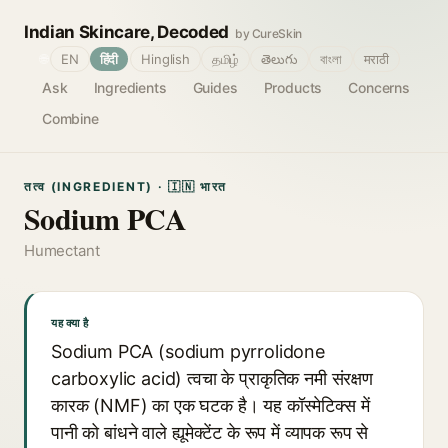
Indian Skincare, Decoded
by CureSkin
🌐
EN
हिंदी
Hinglish
தமிழ்
తెలుగు
বাংলা
मराठी
Ask
Ingredients
Guides
Products
Concerns
Combine
तत्व (INGREDIENT) · 🇮🇳 भारत
Sodium PCA
Humectant
यह क्या है
Sodium PCA (sodium pyrrolidone
carboxylic acid) त्वचा के प्राकृतिक नमी संरक्षण
कारक (NMF) का एक घटक है। यह कॉस्मेटिक्स में
पानी को बांधने वाले ह्यूमेक्टेंट के रूप में व्यापक रूप से