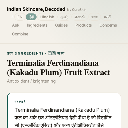
Indian Skincare, Decoded
by CureSkin
🌐
EN
हिंदी
Hinglish
தமிழ்
తెలుగు
বাংলা
मराठी
Ask
Ingredients
Guides
Products
Concerns
Combine
तत्व (INGREDIENT) · 🇮🇳 भारत
Terminalia Ferdinandiana
(Kakadu Plum) Fruit Extract
Antioxidant / brightening
यह क्या है
Terminalia Ferdinandiana (Kakadu Plum)
फल का अर्क एक ऑस्ट्रेलियाई देशी पौधा है जो विटामिन
सी (एस्कॉर्बिक एसिड) और अन्य एंटीऑक्सिडेंट जैसे