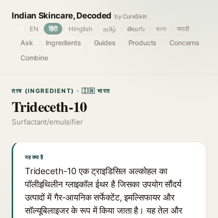
Indian Skincare, Decoded
by CureSkin
🌐
EN
हिंदी
Hinglish
தமிழ்
తెలుగు
বাংলা
मराठी
Ask
Ingredients
Guides
Products
Concerns
Combine
तत्व (INGREDIENT) · 🇮🇳 भारत
Trideceth-10
Surfactant/emulsifier
यह क्या है
Trideceth-10 एक ट्राइडिसिल अल्कोहल का
पॉलीइथिलीन ग्लाइकॉल ईथर है जिसका उपयोग सौंदर्य
उत्पादों में गैर-आयनिक सर्फेक्टेंट, इमल्सिफायर और
सॉल्यूबिलाइजर के रूप में किया जाता है। यह तेल और