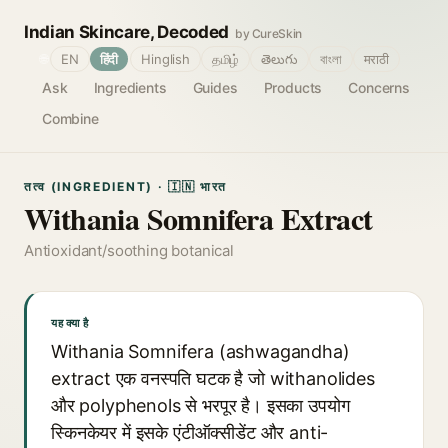
Indian Skincare, Decoded
by CureSkin
🌐
EN
हिंदी
Hinglish
தமிழ்
తెలుగు
বাংলা
मराठी
Ask
Ingredients
Guides
Products
Concerns
Combine
तत्व (INGREDIENT) · 🇮🇳 भारत
Withania Somnifera Extract
Antioxidant/soothing botanical
यह क्या है
Withania Somnifera (ashwagandha)
extract एक वनस्पति घटक है जो withanolides
और polyphenols से भरपूर है। इसका उपयोग
स्किनकेयर में इसके एंटीऑक्सीडेंट और anti-