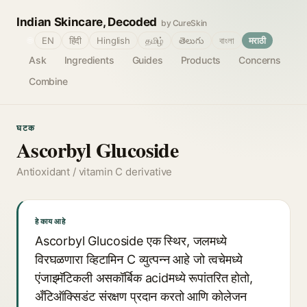
Indian Skincare, Decoded
by CureSkin
🌐
EN
हिंदी
Hinglish
தமிழ்
తెలుగు
বাংলা
मराठी
Ask
Ingredients
Guides
Products
Concerns
Combine
घटक
Ascorbyl Glucoside
Antioxidant / vitamin C derivative
हे काय आहे
Ascorbyl Glucoside एक स्थिर, जलमध्ये
विरघळणारा व्हिटामिन C व्युत्पन्न आहे जो त्वचेमध्ये
एंजाइमॅटिकली असकॉर्बिक acidमध्ये रूपांतरित होतो,
अँटिऑक्सिडंट संरक्षण प्रदान करतो आणि कोलेजन