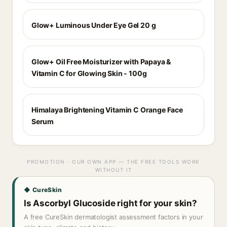
Glow+ Luminous Under Eye Gel 20 g
Glow+ Oil Free Moisturizer with Papaya &
Vitamin C for Glowing Skin - 100g
Himalaya Brightening Vitamin C Orange Face
Serum
PROMOTION · OUR OWN APP — THE FREE TOOLS WORK
WITHOUT IT
◆ CureSkin
Is Ascorbyl Glucoside right for your skin?
A free CureSkin dermatologist assessment factors in your