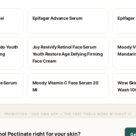
el
Epifager Advance Serum
Epifager
ado Youth
Joy Revivify Retinol Face Serum
Moody Vi
ing
Youth Restore Age Defying Firming
Mandarin
Face Cream
ce Serum
Moody Vitamin C Face Serum 20
Wow Skin
Ml
Wash 100
PROMOTION · OUR OWN APP — THE FREE TOOLS WORK WITHOUT IT
ol Pectinate right for your skin?
Ge