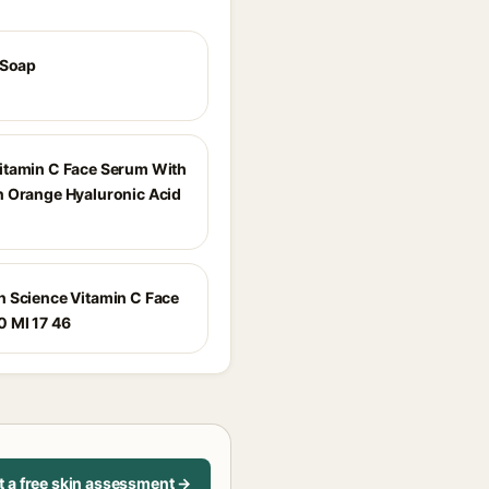
 Soap
tamin C Face Serum With
 Orange Hyaluronic Acid
 Science Vitamin C Face
 Ml 17 46
t a free skin assessment →