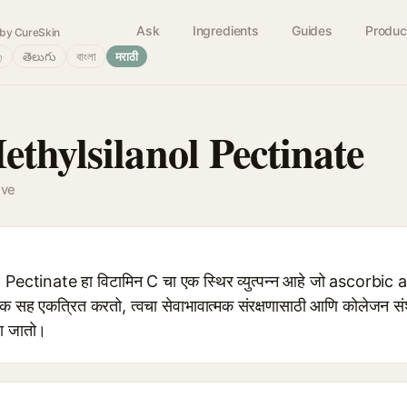
Ask
Ingredients
Guides
Produc
by CureSkin
்
తెలుగు
বাংলা
मराठी
thylsilanol Pectinate
ive
ectinate हा विटामिन C चा एक स्थिर व्युत्पन्न आहे जो ascorbic
सह एकत्रित करतो, त्वचा सेवाभावात्मक संरक्षणासाठी आणि कोलेजन संश
ला जातो।