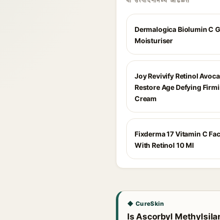
या उत्पादनांमध्ये आढळते
Dermalogica Biolumin C G
Moisturiser
Joy Revivify Retinol Avoc
Restore Age Defying Firm
Cream
Fixderma 17 Vitamin C Fa
With Retinol 10 Ml
◆ CureSkin
Is Ascorbyl Methylsilan