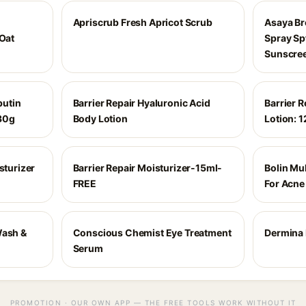
Apriscrub Fresh Apricot Scrub
Asaya B
 Oat
Spray Sp
Sunscree
butin
Barrier Repair Hyaluronic Acid
Barrier 
30g
Body Lotion
Lotion: 
sturizer
Barrier Repair Moisturizer-15ml-
Bolin Mul
FREE
For Acne 
Wash &
Conscious Chemist Eye Treatment
Dermina 
Serum
PROMOTION · OUR OWN APP — THE FREE TOOLS WORK WITHOUT IT