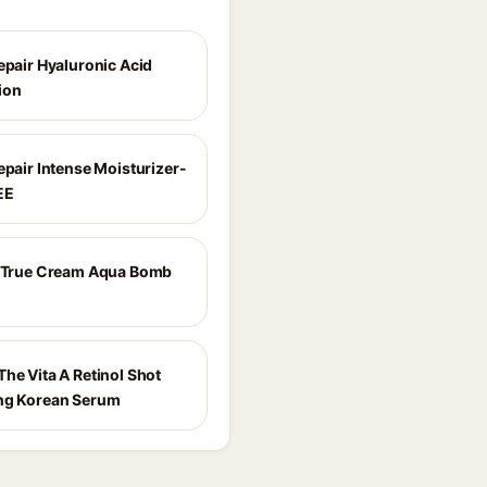
epair Hyaluronic Acid
ion
epair Intense Moisturizer-
EE
e True Cream Aqua Bomb
he Vita A Retinol Shot
ng Korean Serum