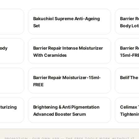
Bakuchiol Supreme Anti-Ageing
Barrier R
Set
Body Lot
Body
Barrier Repair Intense Moisturizer
Barrier R
With Ceramides
15ml-FR
Barrier Repair Moisturizer-15ml-
Belif Th
FREE
turizing
Brightening & Anti Pigmentation
Celimax T
Advanced Booster Serum
Tighteni
PROMOTION · OUR OWN APP — THE FREE TOOLS WORK WITHOUT IT