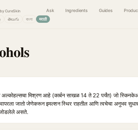
Ask
Ingredients
Guides
Produc
by CureSkin
்
తెలుగు
বাংলা
मराठी
ohols
ल्कोहल्सचा मिश्रण आहे (कार्बन साखळ 14 ते 22 पर्यंत) जो स्किनकेअ
वापरला जातो जेणेकरून इमल्शन स्थिर राहतील आणि त्वचेचा अनुभव सुधा
ोडलेले असते.