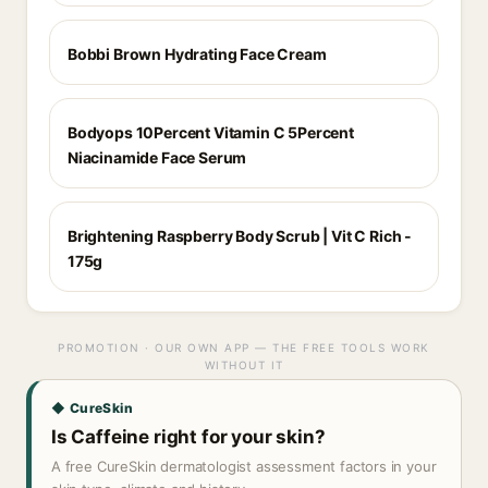
Bobbi Brown Hydrating Face Cream
Bodyops 10Percent Vitamin C 5Percent
Niacinamide Face Serum
Brightening Raspberry Body Scrub | Vit C Rich -
175g
PROMOTION · OUR OWN APP — THE FREE TOOLS WORK
WITHOUT IT
◆ CureSkin
Is Caffeine right for your skin?
A free CureSkin dermatologist assessment factors in your