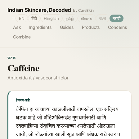
Indian Skincare, Decoded
by CureSkin
🌐
EN
हिंदी
Hinglish
தமிழ்
తెలుగు
বাংলা
मराठी
Ask
Ingredients
Guides
Products
Concerns
Combine
घटक
Caffeine
Antioxidant / vasoconstrictor
हे काय आहे
कॅफिन हा त्वचाच्या काळजीसाठी वापरलेला एक सक्रिय
घटक आहे जो अँटिऑक्सिडंट गुणधर्मांसाठी आणि
रक्तवाहिन्या संकुचित करण्याच्या क्षमतेसाठी ओळखला
जातो, जो डोळ्यांच्या खाली सूज आणि अंधकाराचे स्वरूप