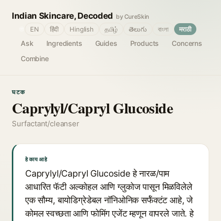
Indian Skincare, Decoded
by CureSkin
🌐
EN
हिंदी
Hinglish
தமிழ்
తెలుగు
বাংলা
मराठी
Ask
Ingredients
Guides
Products
Concerns
Combine
घटक
Caprylyl/Capryl Glucoside
Surfactant/cleanser
हे काय आहे
Caprylyl/Capryl Glucoside हे नारळ/पाम
आधारित फॅटी अल्कोहल आणि ग्लुकोज पासून मिळविलेले
एक सौम्य, बायोडिग्रेडेबल नॉनिओनिक सर्फॅक्टंट आहे, जे
कोमल स्वच्छता आणि फोमिंग एजेंट म्हणून वापरले जाते. हे