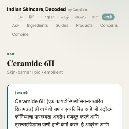
Indian Skincare, Decoded
by CureSkin
🌐
EN
हिंदी
Hinglish
தமிழ்
తెలుగు
বাংলা
मराठी
Ask
Ingredients
Guides
Products
Concerns
Combine
घटक
Ceramide 6II
Skin-barrier lipid / emollient
हे काय आहे
Ceramide 6II (एक फायटोस्फिंगोसिन-आधारित
सिरामाइड) ही त्वचेशी समान एक लिपिड आहे जी स्ट्रेटम
कॉर्नियमचा पारगम्यता अवरोध मजबूत करते आणि
ट्रान्सएपिडर्मल पाणी हानी कमी करते. हे आर्द्रता आणि