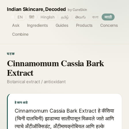
Indian Skincare, Decoded
by CureSkin
🌐
EN
हिंदी
Hinglish
தமிழ்
తెలుగు
বাংলা
मराठी
Ask
Ingredients
Guides
Products
Concerns
Combine
घटक
Cinnamomum Cassia Bark
Extract
Botanical extract / antioxidant
हे काय आहे
Cinnamomum Cassia Bark Extract हे कॅसिया
(चिनी दालचिनी) झाडाच्या सालीपासून मिळवले जाते आणि
त्याचे अँटीऑक्सिडंट, अँटीमायक्रोबियल आणि हल्के