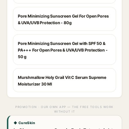
Pore Minimizing Sunscreen Gel For Open Pores
& UVA/UVB Protection - 80g
Pore Minimizing Sunscreen Gel with SPF 50 &
PA+++ For Open Pores & UVA/UVB Protection -
50 g
Murshmallow Holy Grail Vit C Serum Supreme
Moisturizer 30 Ml
PROMOTION · OUR OWN APP — THE FREE TOOLS WORK
WITHOUT IT
◆ CureSkin