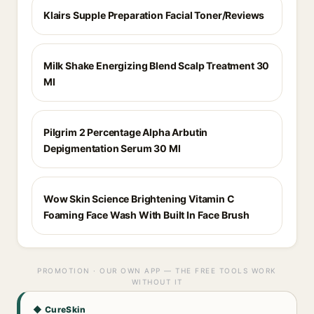
Klairs Supple Preparation Facial Toner/Reviews
Milk Shake Energizing Blend Scalp Treatment 30
Ml
Pilgrim 2 Percentage Alpha Arbutin
Depigmentation Serum 30 Ml
Wow Skin Science Brightening Vitamin C
Foaming Face Wash With Built In Face Brush
PROMOTION · OUR OWN APP — THE FREE TOOLS WORK
WITHOUT IT
◆ CureSkin