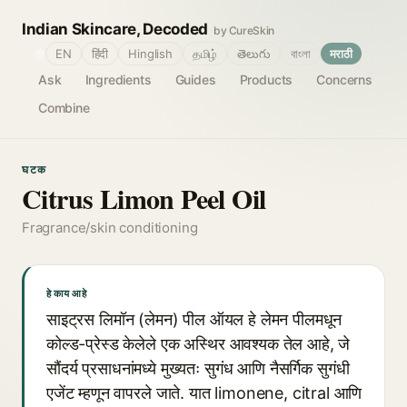
Indian Skincare, Decoded
by CureSkin
🌐
EN
हिंदी
Hinglish
தமிழ்
తెలుగు
বাংলা
मराठी
Ask
Ingredients
Guides
Products
Concerns
Combine
घटक
Citrus Limon Peel Oil
Fragrance/skin conditioning
हे काय आहे
साइट्रस लिमॉन (लेमन) पील ऑयल हे लेमन पीलमधून
कोल्ड-प्रेस्ड केलेले एक अस्थिर आवश्यक तेल आहे, जे
सौंदर्य प्रसाधनांमध्ये मुख्यतः सुगंध आणि नैसर्गिक सुगंधी
एजेंट म्हणून वापरले जाते. यात limonene, citral आणि