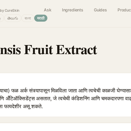
Ask
Ingredients
Guides
Produc
by CureSkin
்
తెలుగు
বাংলা
मराठी
nsis Fruit Extract
्याचा) फळ अर्क संत्र्यापासून मिळविला जाता आणि त्वचेची काळजी घेण्या
 आणि अँटिऑक्सिडेंट्स असतात, जे त्वचेची कंडिशनिंग आणि चमकदारपणा वाढ
ेला फायदेशीर असू शकते.