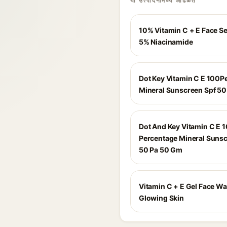
या उत्पादनांमध्ये आढळते
10% Vitamin C + E Face S
5% Niacinamide
Dot Key Vitamin C E 100P
Mineral Sunscreen Spf 50
Dot And Key Vitamin C E 
Percentage Mineral Sunsc
50 Pa 50 Gm
Vitamin C + E Gel Face Wa
Glowing Skin