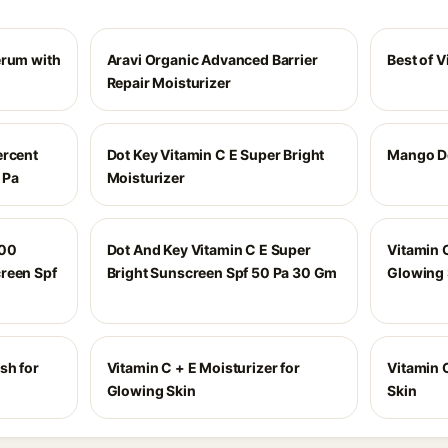
erum with
Aravi Organic Advanced Barrier
Best of V
Repair Moisturizer
ercent
Dot Key Vitamin C E Super Bright
Mango De
 Pa
Moisturizer
100
Dot And Key Vitamin C E Super
Vitamin C
reen Spf
Bright Sunscreen Spf 50 Pa 30 Gm
Glowing 
sh for
Vitamin C + E Moisturizer for
Vitamin 
Glowing Skin
Skin