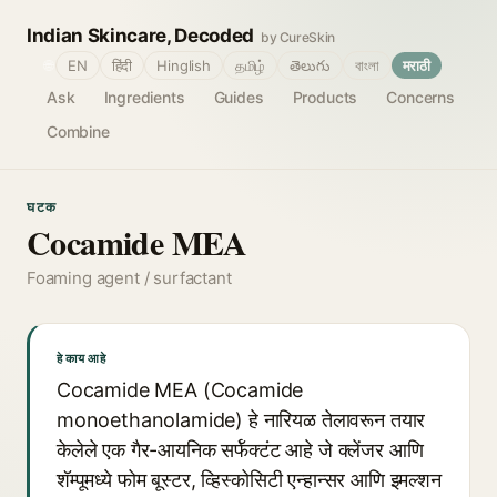
Indian Skincare, Decoded
by CureSkin
🌐
EN
हिंदी
Hinglish
தமிழ்
తెలుగు
বাংলা
मराठी
Ask
Ingredients
Guides
Products
Concerns
Combine
घटक
Cocamide MEA
Foaming agent / surfactant
हे काय आहे
Cocamide MEA (Cocamide
monoethanolamide) हे नारियळ तेलावरून तयार
केलेले एक गैर-आयनिक सर्फॅक्टंट आहे जे क्लेंजर आणि
शॅम्पूमध्ये फोम बूस्टर, व्हिस्कोसिटी एन्हान्सर आणि इमल्शन