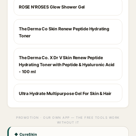
ROSE N'ROSES Glow Shower Gel
The Derma Co Skin Renew Peptide Hydrating
Toner
The Derma Co. X Dr V Skin Renew Peptide
Hydrating Toner with Peptide & Hyaluronic Acid
- 100 ml
Ultra Hydrate Multipurpose Gel For Skin & Hair
PROMOTION · OUR OWN APP — THE FREE TOOLS WORK
WITHOUT IT
◆ CureSkin