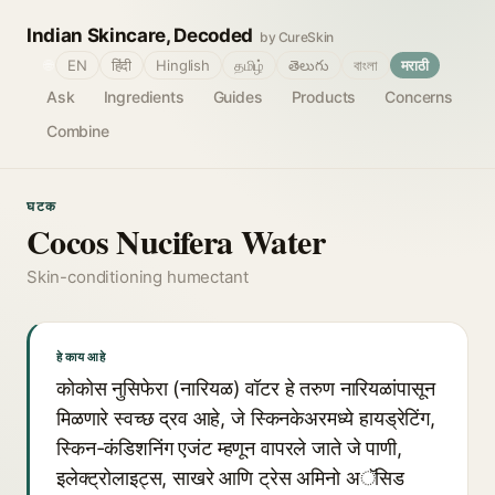
Indian Skincare, Decoded
by CureSkin
🌐
EN
हिंदी
Hinglish
தமிழ்
తెలుగు
বাংলা
मराठी
Ask
Ingredients
Guides
Products
Concerns
Combine
घटक
Cocos Nucifera Water
Skin-conditioning humectant
हे काय आहे
कोकोस नुसिफेरा (नारियळ) वॉटर हे तरुण नारियळांपासून
मिळणारे स्वच्छ द्रव आहे, जे स्किनकेअरमध्ये हायड्रेटिंग,
स्किन-कंडिशनिंग एजंट म्हणून वापरले जाते जे पाणी,
इलेक्ट्रोलाइट्स, साखरे आणि ट्रेस अमिनो अॅसिड