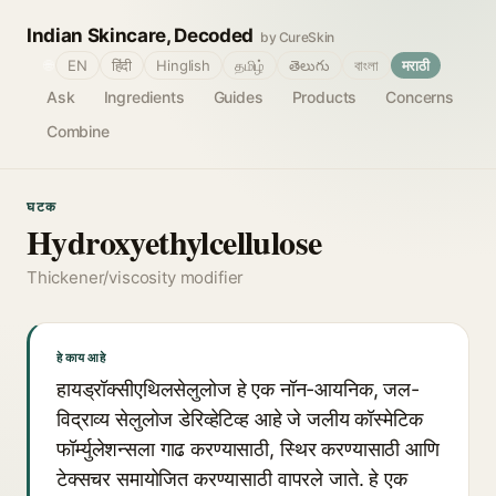
Indian Skincare, Decoded
by CureSkin
🌐
EN
हिंदी
Hinglish
தமிழ்
తెలుగు
বাংলা
मराठी
Ask
Ingredients
Guides
Products
Concerns
Combine
घटक
Hydroxyethylcellulose
Thickener/viscosity modifier
हे काय आहे
हायड्रॉक्सीएथिलसेलुलोज हे एक नॉन-आयनिक, जल-
विद्राव्य सेलुलोज डेरिव्हेटिव्ह आहे जे जलीय कॉस्मेटिक
फॉर्म्युलेशन्सला गाढ करण्यासाठी, स्थिर करण्यासाठी आणि
टेक्सचर समायोजित करण्यासाठी वापरले जाते. हे एक