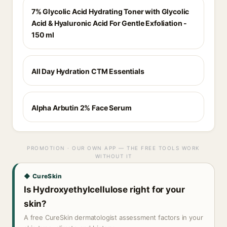
7% Glycolic Acid Hydrating Toner with Glycolic
Acid & Hyaluronic Acid For Gentle Exfoliation -
150 ml
All Day Hydration CTM Essentials
Alpha Arbutin 2% Face Serum
PROMOTION · OUR OWN APP — THE FREE TOOLS WORK
WITHOUT IT
◆ CureSkin
Is Hydroxyethylcellulose right for your
skin?
A free CureSkin dermatologist assessment factors in your