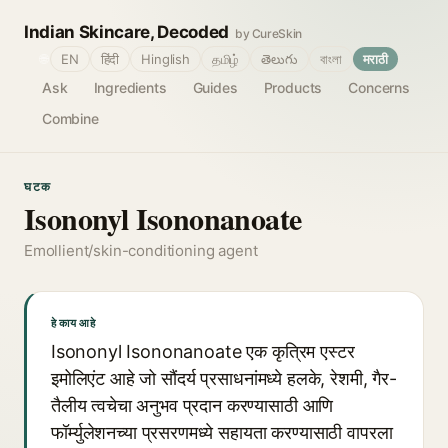
Indian Skincare, Decoded
by CureSkin
🌐
EN
हिंदी
Hinglish
தமிழ்
తెలుగు
বাংলা
मराठी
Ask
Ingredients
Guides
Products
Concerns
Combine
घटक
Isononyl Isononanoate
Emollient/skin-conditioning agent
हे काय आहे
Isononyl Isononanoate एक कृत्रिम एस्टर
इमोलिएंट आहे जो सौंदर्य प्रसाधनांमध्ये हलके, रेशमी, गैर-
तैलीय त्वचेचा अनुभव प्रदान करण्यासाठी आणि
फॉर्म्युलेशनच्या प्रसरणमध्ये सहायता करण्यासाठी वापरला