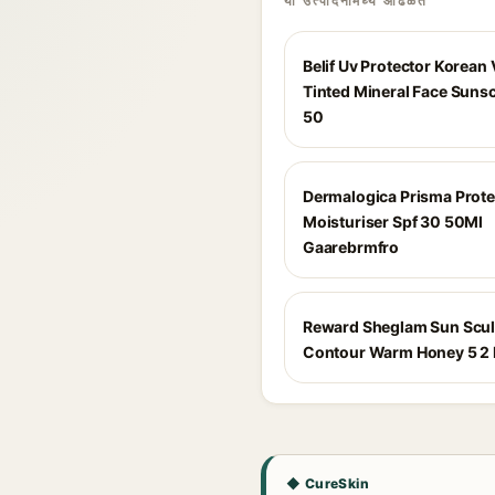
या उत्पादनांमध्ये आढळते
Belif Uv Protector Korean
Tinted Mineral Face Suns
50
Dermalogica Prisma Prote
Moisturiser Spf 30 50Ml
Gaarebrmfro
Reward Sheglam Sun Scul
Contour Warm Honey 5 2 
◆ CureSkin