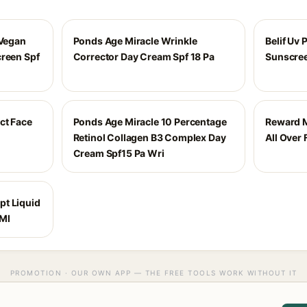
 Vegan
Ponds Age Miracle Wrinkle
Belif Uv 
creen Spf
Corrector Day Cream Spf 18 Pa
Sunscree
ct Face
Ponds Age Miracle 10 Percentage
Reward M
Retinol Collagen B3 Complex Day
All Over
Cream Spf15 Pa Wri
pt Liquid
Ml
PROMOTION · OUR OWN APP — THE FREE TOOLS WORK WITHOUT IT