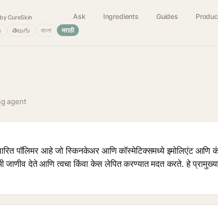
Ask
Ingredients
Guides
Produc
by CureSkin
்
తెలుగు
বাংলা
मराठी
ng agent
ित पॉलिमर आहे जो स्किनकेअर आणि कॉस्मेटिक्समध्ये इमोलिएंट आणि कंडि
मी जाणीव देते आणि त्वचा किंवा केस लेपित करण्यात मदत करते. हे प्रामुख्य