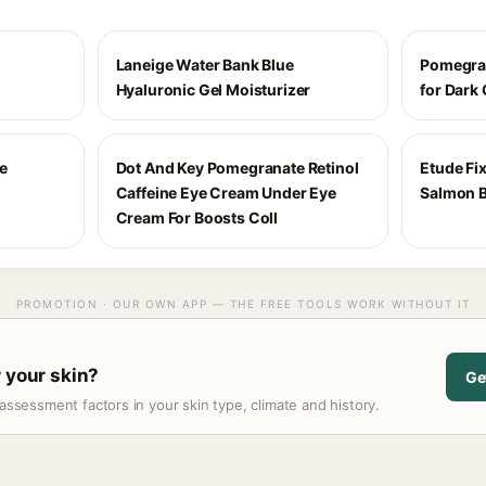
Laneige Water Bank Blue
Pomegran
Hyaluronic Gel Moisturizer
for Dark 
e
Dot And Key Pomegranate Retinol
Etude Fix
Caffeine Eye Cream Under Eye
Salmon B
Cream For Boosts Coll
PROMOTION · OUR OWN APP — THE FREE TOOLS WORK WITHOUT IT
r your skin?
Ge
assessment factors in your skin type, climate and history.