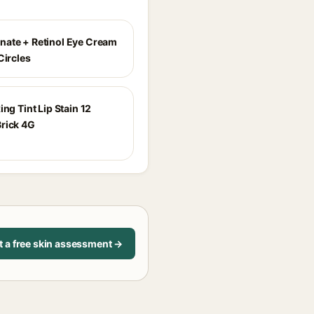
ate + Retinol Eye Cream
Circles
ing Tint Lip Stain 12
rick 4G
t a free skin assessment →