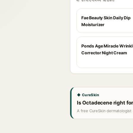
या उत्पादनांमध्ये आढळते
Fae Beauty Skin Daily Dip
Moisturizer
Ponds Age Miracle Wrinkl
Corrector Night Cream
◆ CureSkin
Is Octadecene right fo
A free CureSkin dermatologist 