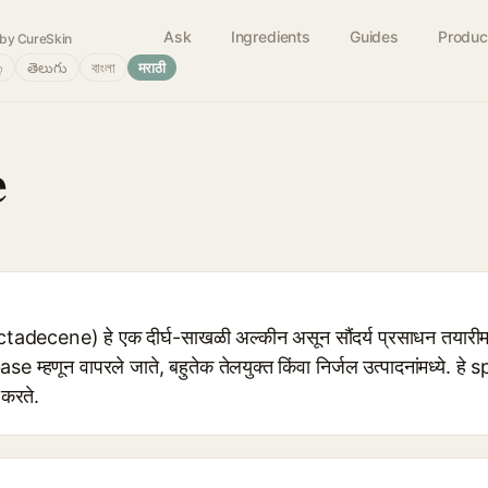
Ask
Ingredients
Guides
Produc
by CureSkin
்
తెలుగు
বাংলা
मराठी
e
ctadecene) हे एक दीर्घ-साखळी अल्कीन असून सौंदर्य प्रसाधन तयारीम
्हणून वापरले जाते, बहुतेक तेलयुक्त किंवा निर्जल उत्पादनांमध्ये. ह
 करते.