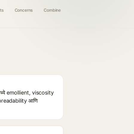
ts
Concerns
Combine
ध्ये emollient, viscosity
े spreadability आणि