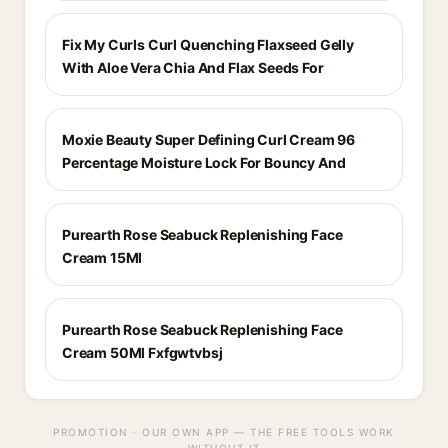
Fix My Curls Curl Quenching Flaxseed Gelly
With Aloe Vera Chia And Flax Seeds For
Moxie Beauty Super Defining Curl Cream 96
Percentage Moisture Lock For Bouncy And
Purearth Rose Seabuck Replenishing Face
Cream 15Ml
Purearth Rose Seabuck Replenishing Face
Cream 50Ml Fxfgwtvbsj
PROMOTION · OUR OWN APP — THE FREE TOOLS WORK