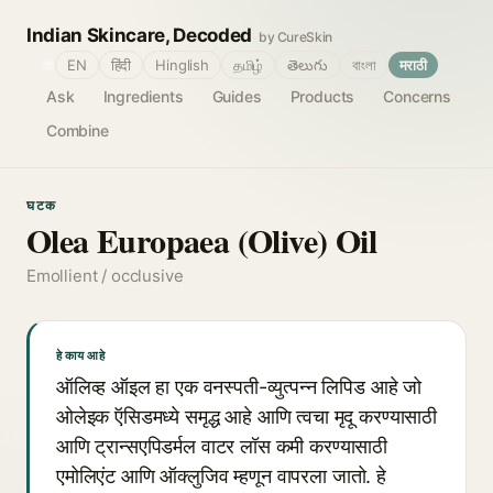
Indian Skincare, Decoded
by CureSkin
🌐
EN
हिंदी
Hinglish
தமிழ்
తెలుగు
বাংলা
मराठी
Ask
Ingredients
Guides
Products
Concerns
Combine
घटक
Olea Europaea (Olive) Oil
Emollient / occlusive
हे काय आहे
ऑलिव्ह ऑइल हा एक वनस्पती-व्युत्पन्न लिपिड आहे जो
ओलेइक ऍसिडमध्ये समृद्ध आहे आणि त्वचा मृदू करण्यासाठी
आणि ट्रान्सएपिडर्मल वाटर लॉस कमी करण्यासाठी
एमोलिएंट आणि ऑक्लुजिव म्हणून वापरला जातो. हे