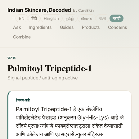
Indian Skincare, Decoded
by CureSkin
🌐
EN
हिंदी
Hinglish
தமிழ்
తెలుగు
বাংলা
मराठी
Ask
Ingredients
Guides
Products
Concerns
Combine
घटक
Palmitoyl Tripeptide-1
Signal peptide / anti-aging active
हे काय आहे
Palmitoyl Tripeptide-1 हे एक संश्लेषित
पामिटोइलेटेड पेप्टाइड (अनुक्रम Gly-His-Lys) आहे जे
सौंदर्य प्रसाधनांमध्ये फायब्रोब्लास्ट्सला संकेत देण्यासाठी
आणि कोलेजन आणि एक्सट्रासेल्युलर मॅट्रिक्स