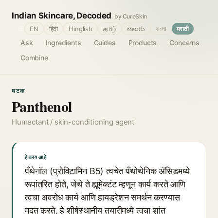
Indian Skincare, Decoded
by CureSkin
🌐
EN
हिंदी
Hinglish
தமிழ்
తెలుగు
বাংলা
मराठी
Ask
Ingredients
Guides
Products
Concerns
Combine
घटक
Panthenol
Humectant / skin-conditioning agent
हे काय आहे
पँथेनॉल (प्रोविटामिन B5) त्वचेत पँथोथेनिक अ‍ॅसिडमध्ये
रूपांतरित होते, जेथे ते ह्यूमेक्टंट म्हणून कार्य करते आणि
त्वचा अवरोध कार्य आणि हायड्रेशन समर्थन करण्यास
मदत करते. हे शीर्षस्थानीय तयारीमध्ये त्वचा शांत