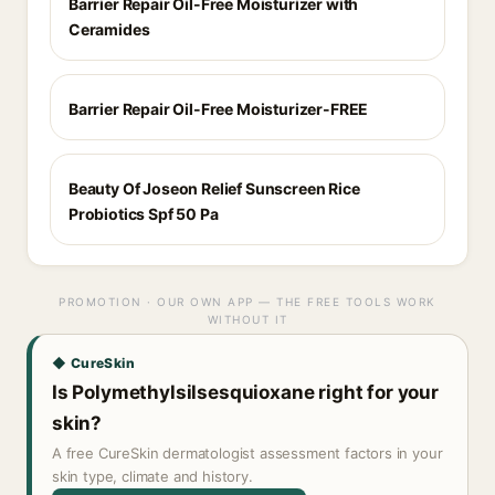
Barrier Repair Oil-Free Moisturizer with
Ceramides
Barrier Repair Oil-Free Moisturizer-FREE
Beauty Of Joseon Relief Sunscreen Rice
Probiotics Spf 50 Pa
PROMOTION · OUR OWN APP — THE FREE TOOLS WORK
WITHOUT IT
◆ CureSkin
Is Polymethylsilsesquioxane right for your
skin?
A free CureSkin dermatologist assessment factors in your
skin type, climate and history.