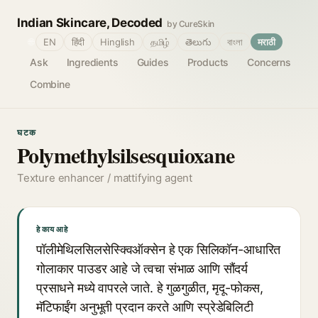
Indian Skincare, Decoded
by CureSkin
🌐
EN
हिंदी
Hinglish
தமிழ்
తెలుగు
বাংলা
मराठी
Ask
Ingredients
Guides
Products
Concerns
Combine
घटक
Polymethylsilsesquioxane
Texture enhancer / mattifying agent
हे काय आहे
पॉलीमेथिलसिलसेस्क्विऑक्सेन हे एक सिलिकॉन-आधारित
गोलाकार पाउडर आहे जे त्वचा संभाळ आणि सौंदर्य
प्रसाधने मध्ये वापरले जाते. हे गुळगुळीत, मृदू-फोकस,
मॅटिफाईंग अनुभूती प्रदान करते आणि स्प्रेडेबिलिटी