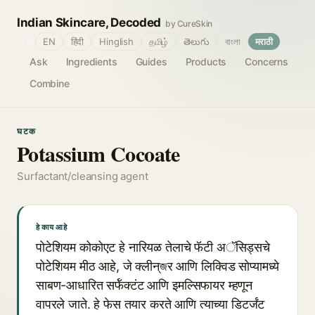
Indian Skincare, Decoded
by CureSkin
🌐
EN
हिंदी
Hinglish
தமிழ்
తెలుగు
বাংলা
मराठी
Ask
Ingredients
Guides
Products
Concerns
Combine
घटक
Potassium Cocoate
Surfactant/cleansing agent
हे काय आहे
पोटेशियम कोकोएट हे नारियळ तेलाचे फॅटी अॅसिड्सचे
पोटेशियम मीठ आहे, जे क्लीन्জर आणि लिक्विड सोप्यामध्ये
साबण-आधारित सर्फॅक्टंट आणि इमल्सिफायर म्हणून
वापरले जाते. हे फेस तयार करते आणि त्याच्या डिटर्जंट