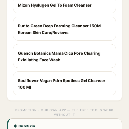
Mizon Hyalugen Gel To Foam Cleanser
Purito Green Deep Foaming Cleanser 150Ml
Korean Skin Care/Reviews
Quench Botanics Mama Cica Pore Clearing
Exfoliating Face Wash
Soulflower Vegan Pdrn Spotless Gel Cleanser
100 Ml
PROMOTION · OUR OWN APP — THE FREE TOOLS WORK
WITHOUT IT
◆ CureSkin