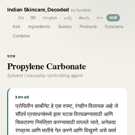
Indian Skincare, Decoded
by CureSkin
🌐
EN
हिंदी
Hinglish
தமிழ்
తెలుగు
বাংলা
मराठी
Ask
Ingredients
Guides
Products
Concerns
Combine
घटक
Propylene Carbonate
Solvent / viscosity-controlling agent
हे काय आहे
प्रोपिलीन कार्बोनेट हे एक स्पष्ट, रंगहीन विलायक आहे जे
सौंदर्य प्रसाधनांमध्ये इतर घटक विरघळण्यासाठी आणि
चिकटपणा नियंत्रित करण्यासाठी वापरले जाते, अनेकदा
रंगद्रव्य आणि मातीचे गेल करणे आणि विखुरणे असे कार्य