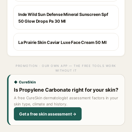
Inde Wild Sun Defense Mineral Sunscreen Spf
50 Glow Drops Pa 30 Ml
La Prairie Skin Caviar Luxe Face Cream 50 Ml
PROMOTION · OUR OWN APP — THE FREE TOOLS WORK
WITHOUT IT
◆ CureSkin
Is Propylene Carbonate right for your skin?
A free CureSkin dermatologist assessment factors in your
skin type, climate and history.
Get a free skin assessment →