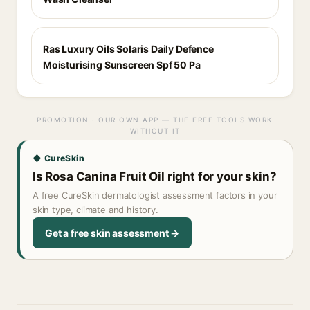
Ras Luxury Oils Solaris Daily Defence
Moisturising Sunscreen Spf 50 Pa
PROMOTION · OUR OWN APP — THE FREE TOOLS WORK
WITHOUT IT
◆ CureSkin
Is Rosa Canina Fruit Oil right for your skin?
A free CureSkin dermatologist assessment factors in your
skin type, climate and history.
Get a free skin assessment →