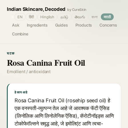
Indian Skincare, Decoded
by CureSkin
🌐
EN
हिंदी
Hinglish
தமிழ்
తెలుగు
বাংলা
मराठी
Ask
Ingredients
Guides
Products
Concerns
Combine
घटक
Rosa Canina Fruit Oil
Emollient / antioxidant
हे काय आहे
Rosa Canina Fruit Oil (rosehip seed oil) हे
एक वनस्पती-व्युत्पन्न तेल आहे जे आवश्यक फॅटी ऍसिड
(लिनोलिक आणि लिनोलेनिक ऍसिड), कॅरोटीनॉइड्स आणि
टोकोफेरॉल्सने समृद्ध आहे, जे इमोलिएंट आणि त्वचा-