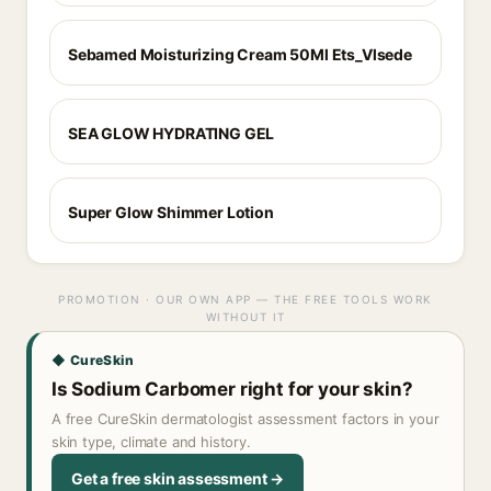
Sebamed Moisturizing Cream 50Ml Ets_Vlsede
SEA GLOW HYDRATING GEL
Super Glow Shimmer Lotion
PROMOTION · OUR OWN APP — THE FREE TOOLS WORK
WITHOUT IT
◆ CureSkin
Is Sodium Carbomer right for your skin?
A free CureSkin dermatologist assessment factors in your
skin type, climate and history.
Get a free skin assessment →