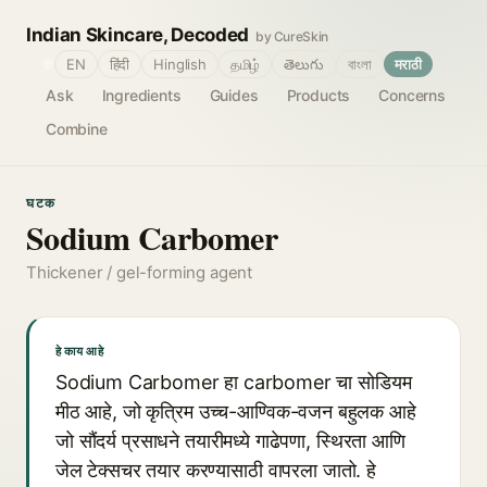
Indian Skincare, Decoded
by CureSkin
🌐
EN
हिंदी
Hinglish
தமிழ்
తెలుగు
বাংলা
मराठी
Ask
Ingredients
Guides
Products
Concerns
Combine
घटक
Sodium Carbomer
Thickener / gel-forming agent
हे काय आहे
Sodium Carbomer हा carbomer चा सोडियम
मीठ आहे, जो कृत्रिम उच्च-आण्विक-वजन बहुलक आहे
जो सौंदर्य प्रसाधने तयारीमध्ये गाढेपणा, स्थिरता आणि
जेल टेक्सचर तयार करण्यासाठी वापरला जातो. हे