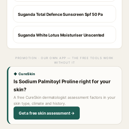
Suganda Total Defence Sunscreen Spf 50 Pa
Suganda White Lotus Moisturiser Unscented
PROMOTION · OUR OWN APP — THE FREE TOOLS WORK
WITHOUT IT
◆ CureSkin
Is Sodium Palmitoyl Proline right for your
skin?
A free CureSkin dermatologist assessment factors in your
skin type, climate and history.
Get a free skin assessment →