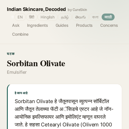
Indian Skincare, Decoded
by CureSkin
🌐
EN
हिंदी
Hinglish
தமிழ்
తెలుగు
বাংলা
मराठी
Ask
Ingredients
Guides
Products
Concerns
Combine
घटक
Sorbitan Olivate
Emulsifier
हे काय आहे
Sorbitan Olivate हे जैतूनपासून व्युत्पन्न सॉर्बिटॉल
आणि जैतून तेलाच्या फॅटी अॅसिडचे एस्टर आहे जे नॉन-
आयोनिक इमल्सिफायर आणि इमोलिएंट म्हणून वापरले
जाते. हे सहसा Cetearyl Olivate (Olivem 1000