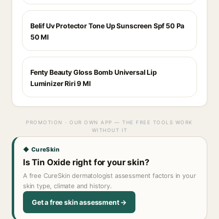
Belif Uv Protector Tone Up Sunscreen Spf 50 Pa
50 Ml
Fenty Beauty Gloss Bomb Universal Lip
Luminizer Riri 9 Ml
PROMOTION · OUR OWN APP — THE FREE TOOLS WORK
WITHOUT IT
◆ CureSkin
Is Tin Oxide right for your skin?
A free CureSkin dermatologist assessment factors in your
skin type, climate and history.
Get a free skin assessment →