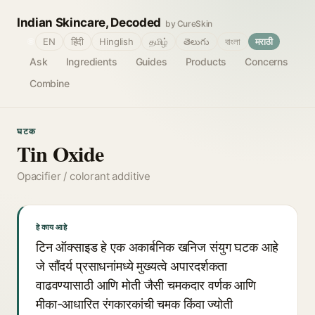
Indian Skincare, Decoded
by CureSkin
🌐
EN
हिंदी
Hinglish
தமிழ்
తెలుగు
বাংলা
मराठी
Ask
Ingredients
Guides
Products
Concerns
Combine
घटक
Tin Oxide
Opacifier / colorant additive
हे काय आहे
टिन ऑक्साइड हे एक अकार्बनिक खनिज संयुग घटक आहे
जे सौंदर्य प्रसाधनांमध्ये मुख्यत्वे अपारदर्शकता
वाढवण्यासाठी आणि मोती जैसी चमकदार वर्णक आणि
मीका-आधारित रंगकारकांची चमक किंवा ज्योती