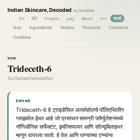
Indian Skincare, Decoded
by CureSkin
🌐
EN
हिंदी
Hinglish
தமிழ்
తెలుగు
বাংলা
मराठी
Ask
Ingredients
Guides
Products
Concerns
Combine
घटक
Trideceth-6
Surfactant/emulsifier
हे काय आहे
Trideceth-6 हे ट्राइडेसिल अल्कोहोलचे पॉलिएथिलीन
ग्लाइकोल ईथर आहे जो प्रसाधन सामग्री फॉर्म्युलेशनमध्ये
नॉनिऑनिक सर्फॅक्टंट, इमल्सिफायर आणि सॉल्यूबिलाइজर
म्हणून वापरला जातो. हे तेल आणि पाण्याच्या टप्प्यांना