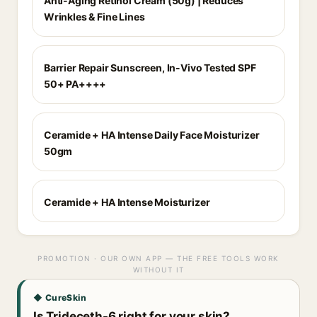
Anti-Aging Retinol Cream (50g) | Reduces
Wrinkles & Fine Lines
Barrier Repair Sunscreen, In-Vivo Tested SPF
50+ PA++++
Ceramide + HA Intense Daily Face Moisturizer
50gm
Ceramide + HA Intense Moisturizer
PROMOTION · OUR OWN APP — THE FREE TOOLS WORK
WITHOUT IT
◆ CureSkin
Is Trideceth-6 right for your skin?