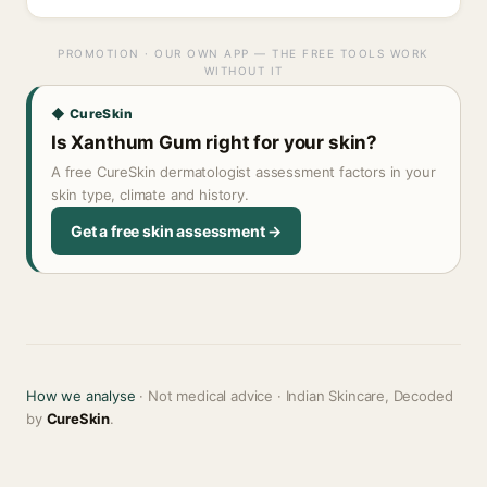
PROMOTION · OUR OWN APP — THE FREE TOOLS WORK
WITHOUT IT
◆ CureSkin
Is Xanthum Gum right for your skin?
A free CureSkin dermatologist assessment factors in your
skin type, climate and history.
Get a free skin assessment →
How we analyse
· Not medical advice · Indian Skincare, Decoded
by
CureSkin
.