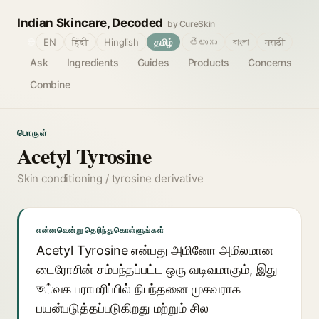
Indian Skincare, Decoded
by CureSkin
🌐
EN
हिंदी
Hinglish
தமிழ்
తెలుగు
বাংলা
मराठी
Ask
Ingredients
Guides
Products
Concerns
Combine
பொருள்
Acetyl Tyrosine
Skin conditioning / tyrosine derivative
என்னவென்று தெரிந்துகொள்ளுங்கள்
Acetyl Tyrosine என்பது அமினோ அமிலமான
டைரோசின் சம்பந்தப்பட்ட ஒரு வடிவமாகும், இது
ত்வக பராமரிப்பில் நிபந்தனை முகவராக
பயன்படுத்தப்படுகிறது மற்றும் சில