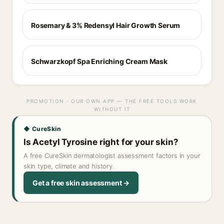
Rosemary & 3% Redensyl Hair Growth Serum
Schwarzkopf Spa Enriching Cream Mask
PROMOTION · OUR OWN APP — THE FREE TOOLS WORK
WITHOUT IT
◆ CureSkin
Is Acetyl Tyrosine right for your skin?
A free CureSkin dermatologist assessment factors in your
skin type, climate and history.
Get a free skin assessment →