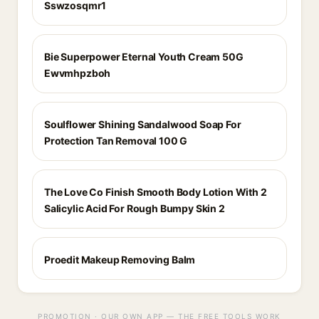
Sswzosqmr1
Bie Superpower Eternal Youth Cream 50G
Ewvmhpzboh
Soulflower Shining Sandalwood Soap For
Protection Tan Removal 100 G
The Love Co Finish Smooth Body Lotion With 2
Salicylic Acid For Rough Bumpy Skin 2
Proedit Makeup Removing Balm
PROMOTION · OUR OWN APP — THE FREE TOOLS WORK