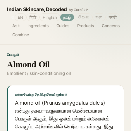
Indian Skincare, Decoded
by CureSkin
🌐
EN
हिंदी
Hinglish
தமிழ்
తెలుగు
বাংলা
मराठी
Ask
Ingredients
Guides
Products
Concerns
Combine
பொருள்
Almond Oil
Emollient / skin-conditioning oil
என்னவென்று தெரிந்துகொள்ளுங்கள்
Almond oil (Prunus amygdalus dulcis)
என்பது தாவர-வருவாயான மென்மையான
பொருள் ஆகும், இது ஒலிக் மற்றும் லினோலிக்
கொழுப்பு அமிலங்களில் செறிவாக உள்ளது. இது