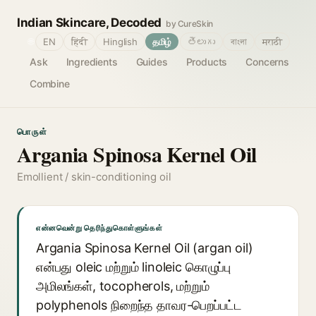
Indian Skincare, Decoded
by CureSkin
🌐
EN
हिंदी
Hinglish
தமிழ்
తెలుగు
বাংলা
मराठी
Ask
Ingredients
Guides
Products
Concerns
Combine
பொருள்
Argania Spinosa Kernel Oil
Emollient / skin-conditioning oil
என்னவென்று தெரிந்துகொள்ளுங்கள்
Argania Spinosa Kernel Oil (argan oil)
என்பது oleic மற்றும் linoleic கொழுப்பு
அமிலங்கள், tocopherols, மற்றும்
polyphenols நிறைந்த தாவர-பெறப்பட்ட