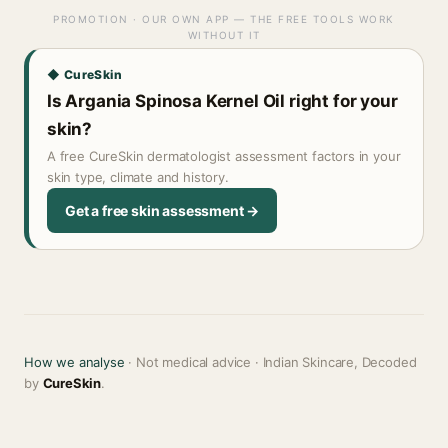
PROMOTION · OUR OWN APP — THE FREE TOOLS WORK
WITHOUT IT
◆ CureSkin
Is Argania Spinosa Kernel Oil right for your
skin?
A free CureSkin dermatologist assessment factors in your
skin type, climate and history.
Get a free skin assessment →
How we analyse
· Not medical advice · Indian Skincare, Decoded
by
CureSkin
.