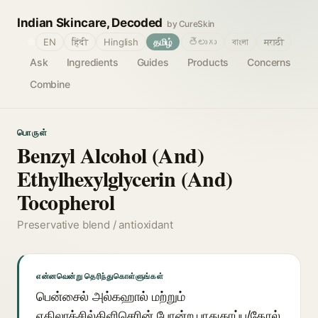
Indian Skincare, Decoded
by CureSkin
🌐
EN
हिंदी
Hinglish
தமிழ்
తెలుగు
বাংলা
मराठी
Ask
Ingredients
Guides
Products
Concerns
Combine
பொருள்
Benzyl Alcohol (And)
Ethylhexylglycerin (And)
Tocopherol
Preservative blend / antioxidant
என்னவென்று தெரிந்துகொள்ளுங்கள்
பென்சைல் அல்கஹால் மற்றும்
எதிலாக்சில்கிளிசெரின் போன்ற பாதுகாப்பு/தோல்