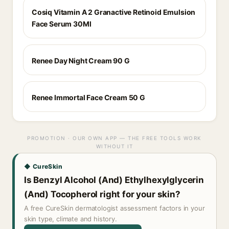
Cosiq Vitamin A 2 Granactive Retinoid Emulsion
Face Serum 30Ml
Renee Day Night Cream 90 G
Renee Immortal Face Cream 50 G
PROMOTION · OUR OWN APP — THE FREE TOOLS WORK
WITHOUT IT
◆ CureSkin
Is Benzyl Alcohol (And) Ethylhexylglycerin
(And) Tocopherol right for your skin?
A free CureSkin dermatologist assessment factors in your
skin type, climate and history.