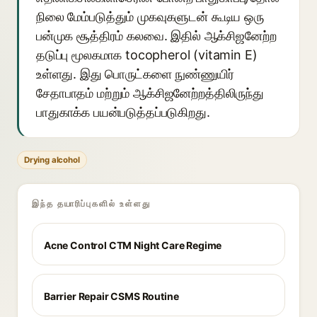
நிலை மேம்படுத்தும் முகவுகளுடன் கூடிய ஒரு
பன்முக சூத்திரம் கலவை. இதில் ஆக்சிஜனேற்ற
தடுப்பு மூலகமாக tocopherol (vitamin E)
உள்ளது. இது பொருட்களை நுண்ணுயிர்
சேதாபாதம் மற்றும் ஆக்சிஜனேற்றத்திலிருந்து
பாதுகாக்க பயன்படுத்தப்படுகிறது.
Drying alcohol
இந்த தயாரிப்புகளில் உள்ளது
Acne Control CTM Night Care Regime
Barrier Repair CSMS Routine