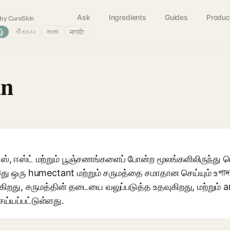
Ask
Ingredients
Guides
Produc
by CureSkin
ழ்
తెలుగు
বাংলা
मराठी
an
், ஈஸ்ட் மற்றும் பூஞ்சணங்களைப் போன்ற மூலங்களிலிருந்து பெ
இது ஒரு humectant மற்றும் சருமத்தை சமாதான செய்யும் உপা
ிறது, சருமத்தின் தடையை வலுப்படுத்த உதவுகிறது, மற்றும் a
ய்யப்பட்டுள்ளது.