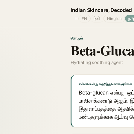
Indian Skincare, Decoded
🌐
EN
हिंदी
Hinglish
தமி
பொருள்
Beta-Gluc
Hydrating soothing agent
என்னவென்று தெரிந்துகொள்ளுங்கள்
Beta-glucan என்பது ஓட்ஸ
பாலிசாக்கரைடு ஆகும். 
இது ஈரப்பதத்தை ஆதரிக்க
பண்புகளுக்காக ஆய்வு செ