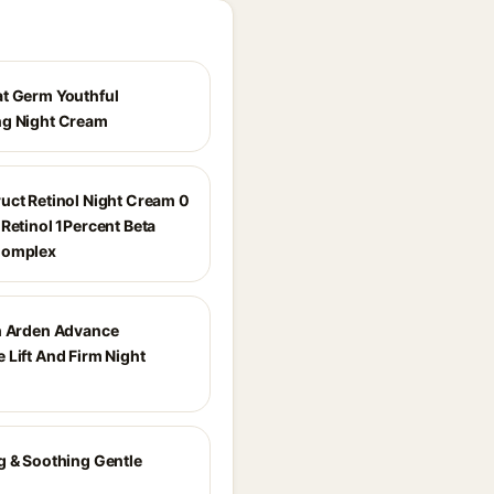
t Germ Youthful
g Night Cream
uct Retinol Night Cream 0
Retinol 1Percent Beta
Complex
h Arden Advance
 Lift And Firm Night
g & Soothing Gentle