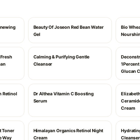
Renewing
Beauty Of Joseon Red Bean Water
Bio Whea
Gel
Nourshin
 Fresh
Calming & Purifying Gentle
Deconstr
ean
Cleanser
1Percent 
Glucan 
 Retinol
Dr Althea Vitamin C Boosting
Elizabet
Serum
Ceramide
Cream
t Toner
Himalayan Organics Retinol Night
Hydratin
he Way
Cream
Cleanser