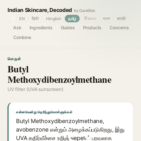
Indian Skincare, Decoded
by CureSkin
🌐
EN
हिंदी
Hinglish
தமிழ்
తెలుగు
বাংলা
मराठी
Ask
Ingredients
Guides
Products
Concerns
Combine
பொருள்
Butyl
Methoxydibenzoylmethane
UV filter (UVA sunscreen)
என்னவென்று தெரிந்துகொள்ளுங்கள்
Butyl Methoxydibenzoylmethane,
avobenzone என்றும் அழைக்கப்படுகிறது, இது
UVA கதிர்வீச்சை உறிஞ் череს் பரவலாக