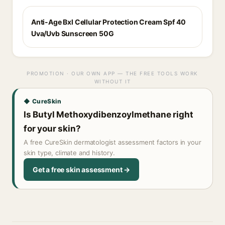
Anti-Age Bxl Cellular Protection Cream Spf 40
Uva/Uvb Sunscreen 50G
PROMOTION · OUR OWN APP — THE FREE TOOLS WORK
WITHOUT IT
◆ CureSkin
Is Butyl Methoxydibenzoylmethane right
for your skin?
A free CureSkin dermatologist assessment factors in your
skin type, climate and history.
Get a free skin assessment →